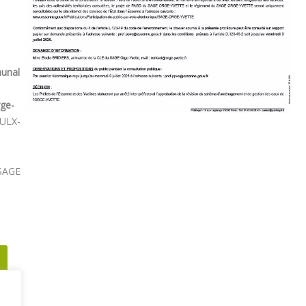
munal
rge-
AULX-
 SAGE