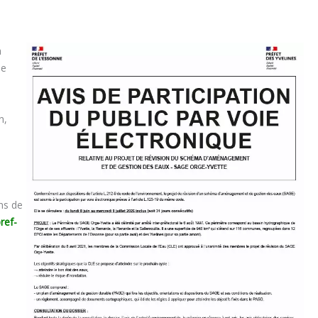
a
ie
n,
ns de
ref-