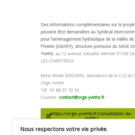
Des informations complémentaires sur le projet
peuvent être demandées au Syndicat intercom
pour l’aménagement hydraulique de la Vallée de
l’Yvette (SIAHVY), structure porteuse du SAGE O
Yvette
, au 12 avenue Salvador Allende 91160 S
LES-CHARTREUX
Mme Elodie BRIDIERS, animatrice de la CLE du
Orge-Yvette
Tél :
01 69 31 72 10
Courriel :
contact@orge-yvette.fr
https://orge-yvette.fr/consultation-du-
public/
Nous respectons votre vie privée.