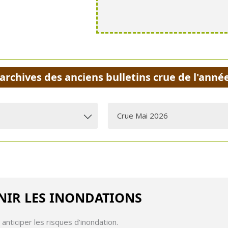
 archives des anciens bulletins crue de l'anné
Crue Mai 2026
écharger le bulletin
Bulletin d’informations n°3 du 
Bulletin d’informations n°2 du 
Bulletin d’informations n°1 du 
NIR LES INONDATIONS
nticiper les risques d’inondation.