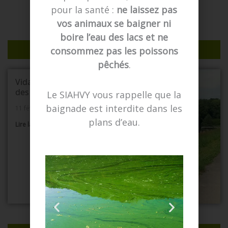
o
t
e
r
i
pour la santé :
ne laissez pas
k
e
a
n
r
m
vos animaux se baigner ni
NOS DERNIERS TRAVAUX
boire l’eau des lacs et ne
RIVIÈRE
consommez pas les poissons
pêchés
.
Vidange du bassin
des Ulis
Le SIAHVY vous rappelle que la
baignade est interdite dans les
11 février 2026
plans d’eau.
Lire la suite »