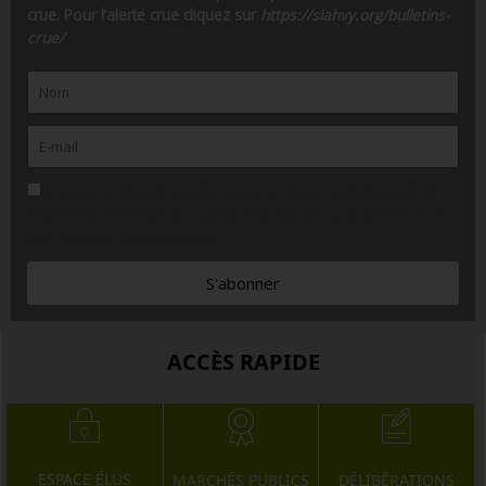
crue. Pour l’alerte crue cliquez sur
https://siahvy.org/bulletins-
crue/
Je comprends qu’en m’abonnant, je choisis explicitement de
recevoir la newsletter du Siahvy et que je peux, facilement et à
tout moment, me désinscrire.
S'abonner
ACCÈS RAPIDE
ESPACE ÉLUS
MARCHÉS PUBLICS
DÉLIBÉRATIONS