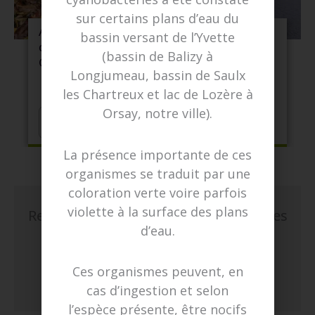
sur certains plans d’eau du
Approbation du zonage d’assainissement
bassin versant de l’Yvette
des eaux usées de la commune de
(bassin de Balizy à
Cernay-la-Ville
Longjumeau, bassin de Saulx
13 juillet 2026
les Chartreux et lac de Lozère à
Orsay, notre ville).
Lire l'actu
La présence importante de ces
organismes se traduit par une
coloration verte voire parfois
violette à la surface des plans
Retrouvez aussi toutes nos actus sur les
d’eau.
réseaux sociaux
F
X
Y
I
L
Ces organismes peuvent, en
a
-
o
n
i
c
t
u
s
n
cas d’ingestion et selon
e
w
t
t
k
b
i
u
a
e
l’espèce présente, être nocifs
o
t
b
g
d