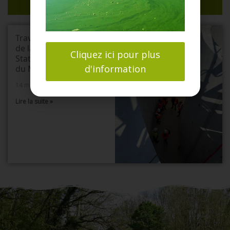
ASSAINISSEMENT
Travaux de création
de la nouvelle
Cliquez ici pour plus
Station d’épuration
d'information
du Mesnil-St-Denis
14 mai 2025
Lire la suite »