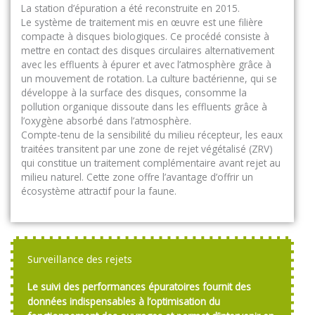
La station d’épuration a été reconstruite en 2015.
Le système de traitement mis en œuvre est une filière
compacte à disques biologiques. Ce procédé consiste à
mettre en contact des disques circulaires alternativement
avec les effluents à épurer et avec l’atmosphère grâce à
un mouvement de rotation. La culture bactérienne, qui se
développe à la surface des disques, consomme la
pollution organique dissoute dans les effluents grâce à
l’oxygène absorbé dans l’atmosphère.
Compte-tenu de la sensibilité du milieu récepteur, les eaux
traitées transitent par une zone de rejet végétalisé (ZRV)
qui constitue un traitement complémentaire avant rejet au
milieu naturel. Cette zone offre l’avantage d’offrir un
écosystème attractif pour la faune.
Surveillance des rejets
Le suivi des performances épuratoires fournit des
données indispensables à l’optimisation du