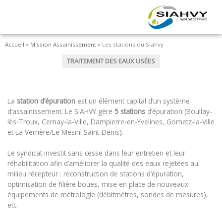
Aller
au
contenu
Accueil
»
Mission Assainissement
»
Les stations du Siahvy
TRAITEMENT DES EAUX USÉES
La
station d’épuration
est un élément capital d’un système
d’assainissement. Le SIAHVY gère
5 stations
d’épuration (Boullay-
lès-Troux, Cernay-la-Ville, Dampierre-en-Yvelines, Gometz-la-Ville
et La Verrière/Le Mesnil Saint-Denis).
Le syndicat investit sans cesse dans leur entretien et leur
réhabilitation afin d’améliorer la qualité des eaux rejetées au
milieu récepteur : reconstruction de stations d’épuration,
optimisation de filière boues, mise en place de nouveaux
équipements de métrologie (débitmètres, sondes de mesures),
etc.