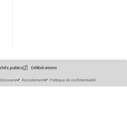
chés publics
Délibérations
Glossaire
Recrutement
Politique de confidentialité