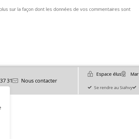
 plus sur la façon dont les données de vos commentaires sont
Espace élus
Mar
 37 31
Nous contacter
Se rendre au Siahvy
e