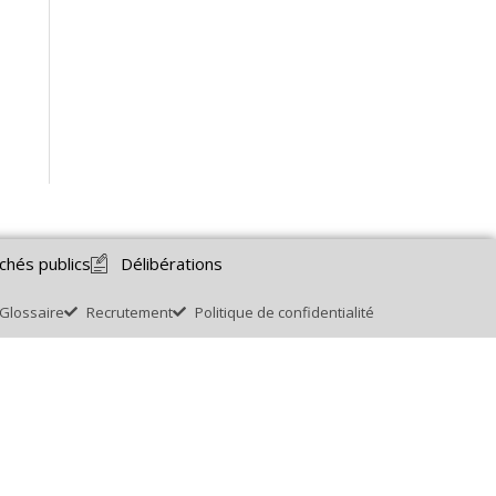
chés publics
Délibérations
Glossaire
Recrutement
Politique de confidentialité