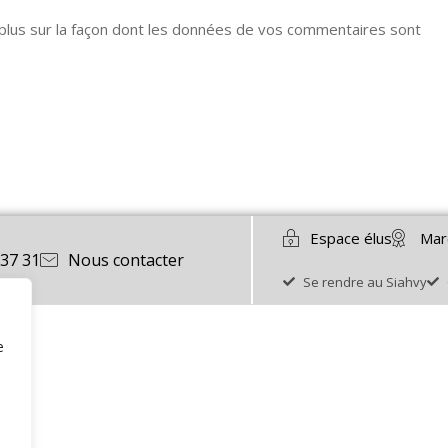
 plus sur la façon dont les données de vos commentaires sont
Espace élus
Mar
 37 31
Nous contacter
Se rendre au Siahvy
e