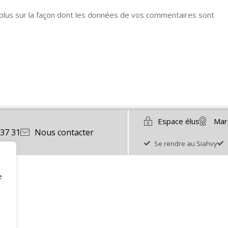
 plus sur la façon dont les données de vos commentaires sont
Espace élus
Mar
 37 31
Nous contacter
Se rendre au Siahvy
e