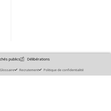
chés publics
Délibérations
Glossaire
Recrutement
Politique de confidentialité