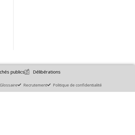
chés publics
Délibérations
Glossaire
Recrutement
Politique de confidentialité