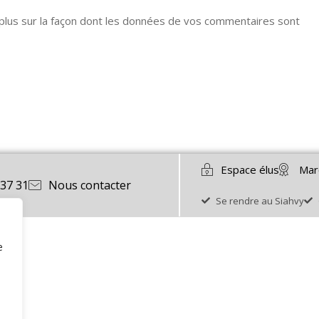
 plus sur la façon dont les données de vos commentaires sont
Espace élus
Mar
 37 31
Nous contacter
Se rendre au Siahvy
e