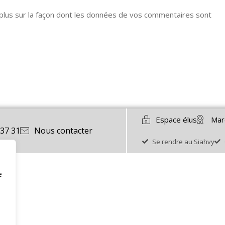
 plus sur la façon dont les données de vos commentaires sont
Espace élus
Mar
 37 31
Nous contacter
Se rendre au Siahvy
e