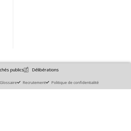
chés publics
Délibérations
Glossaire
Recrutement
Politique de confidentialité