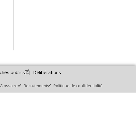
chés publics
Délibérations
Glossaire
Recrutement
Politique de confidentialité