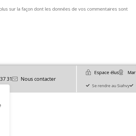
 plus sur la façon dont les données de vos commentaires sont
Espace élus
Mar
 37 31
Nous contacter
Se rendre au Siahvy
e