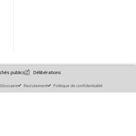
chés publics
Délibérations
Glossaire
Recrutement
Politique de confidentialité