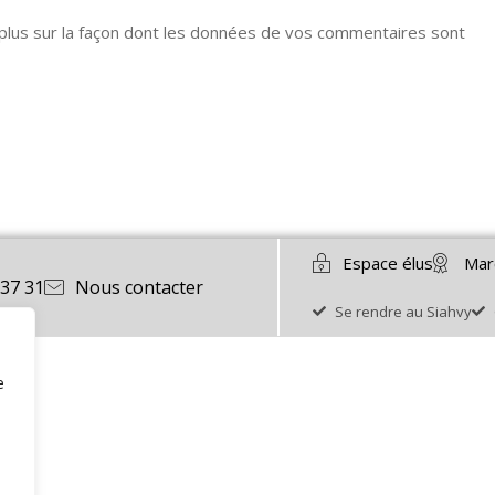
 plus sur la façon dont les données de vos commentaires sont
Espace élus
Mar
 37 31
Nous contacter
Se rendre au Siahvy
e