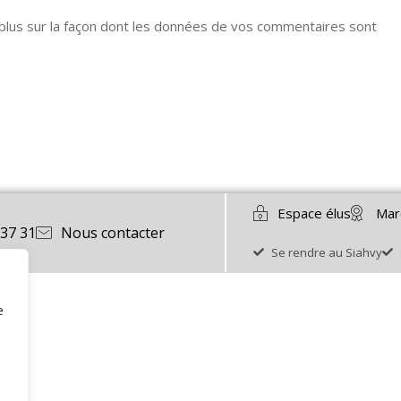
 plus sur la façon dont les données de vos commentaires sont
Espace élus
Mar
 37 31
Nous contacter
Se rendre au Siahvy
e