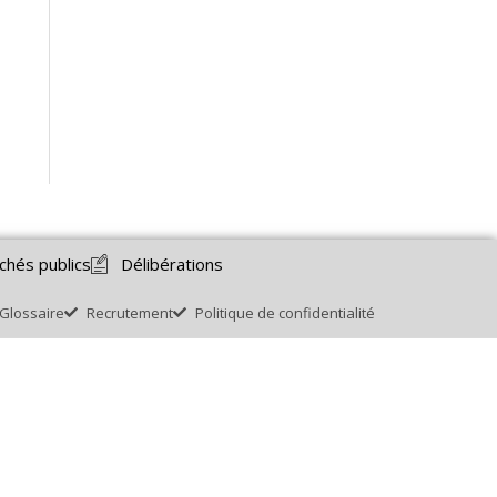
chés publics
Délibérations
Glossaire
Recrutement
Politique de confidentialité