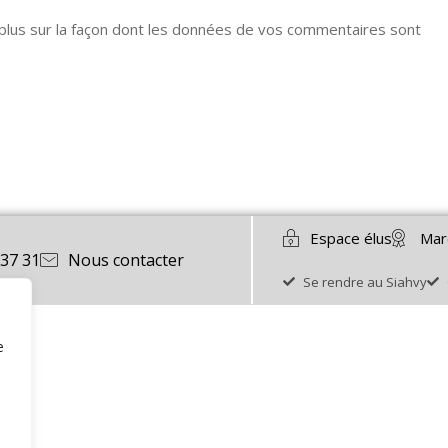
 plus sur la façon dont les données de vos commentaires sont
Espace élus
Mar
 37 31
Nous contacter
Se rendre au Siahvy
e