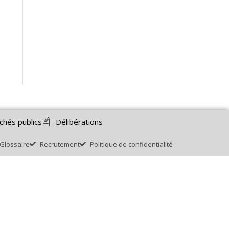
chés publics
Délibérations
Glossaire
Recrutement
Politique de confidentialité