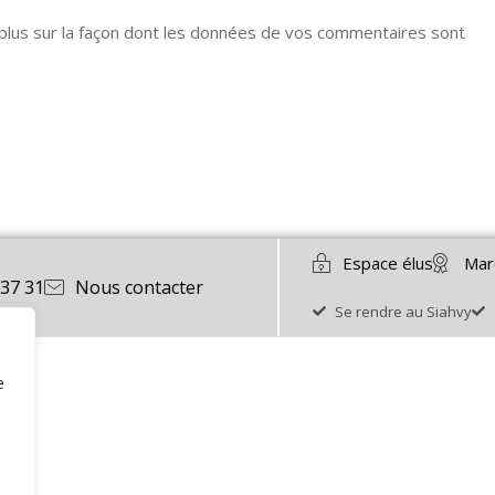
 plus sur la façon dont les données de vos commentaires sont
Espace élus
Mar
 37 31
Nous contacter
Se rendre au Siahvy
e