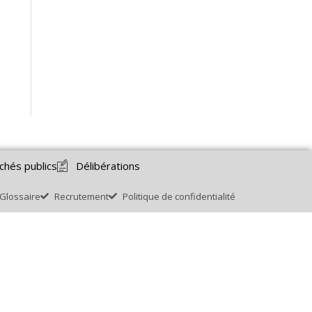
chés publics
Délibérations
Glossaire
Recrutement
Politique de confidentialité