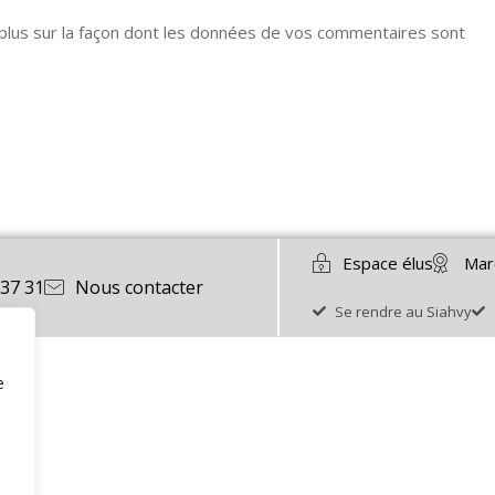
 plus sur la façon dont les données de vos commentaires sont
Espace élus
Mar
 37 31
Nous contacter
Se rendre au Siahvy
e