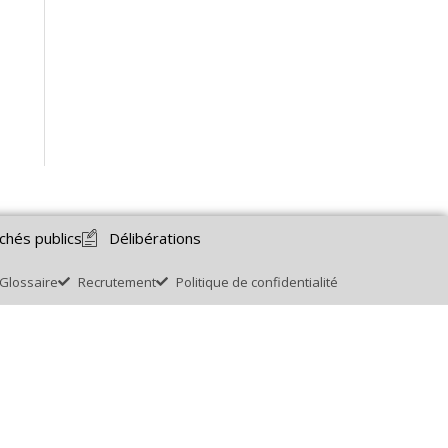
chés publics
Délibérations
Glossaire
Recrutement
Politique de confidentialité