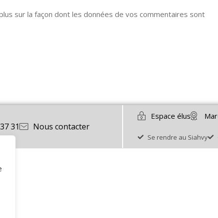
 plus sur la façon dont les données de vos commentaires sont
Espace élus
Mar
 37 31
Nous contacter
Se rendre au Siahvy
e