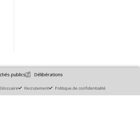
chés publics
Délibérations
Glossaire
Recrutement
Politique de confidentialité