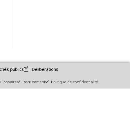
chés publics
Délibérations
Glossaire
Recrutement
Politique de confidentialité