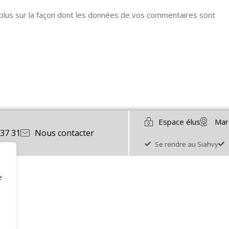
 plus sur la façon dont les données de vos commentaires sont
Espace élus
Mar
 37 31
Nous contacter
Se rendre au Siahvy
e