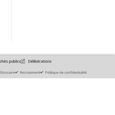
chés publics
Délibérations
Glossaire
Recrutement
Politique de confidentialité