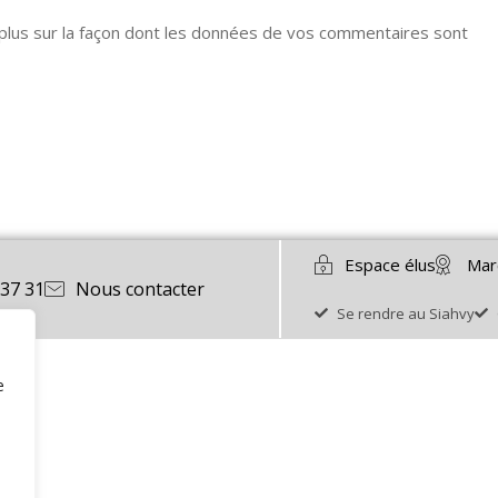
 plus sur la façon dont les données de vos commentaires sont
Espace élus
Mar
 37 31
Nous contacter
Se rendre au Siahvy
e