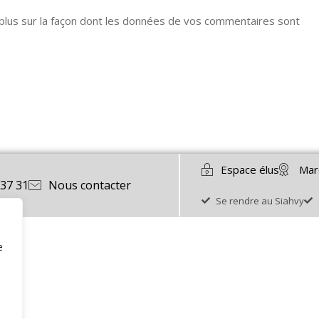
 plus sur la façon dont les données de vos commentaires sont
Espace élus
Mar
 37 31
Nous contacter
Se rendre au Siahvy
e