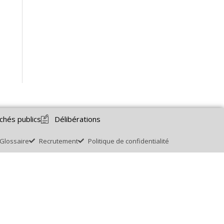
chés publics
Délibérations
Glossaire
Recrutement
Politique de confidentialité