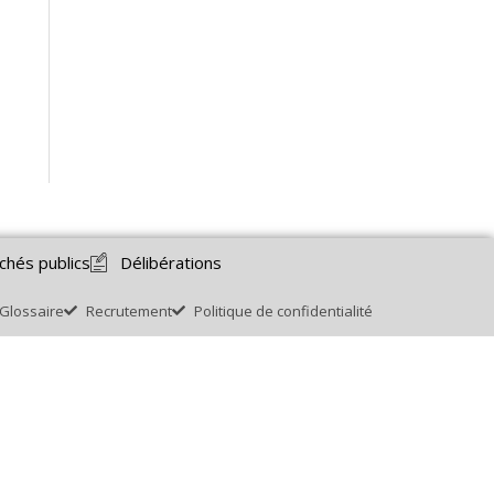
chés publics
Délibérations
Glossaire
Recrutement
Politique de confidentialité