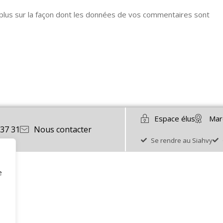
 plus sur la façon dont les données de vos commentaires sont
Espace élus
Mar
 37 31
Nous contacter
Se rendre au Siahvy
e