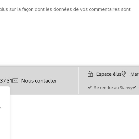
 plus sur la façon dont les données de vos commentaires sont
Espace élus
Mar
 37 31
Nous contacter
Se rendre au Siahvy
e