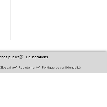
chés publics
Délibérations
Glossaire
Recrutement
Politique de confidentialité