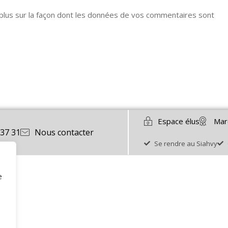
 plus sur la façon dont les données de vos commentaires sont
Espace élus
Mar
 37 31
Nous contacter
Se rendre au Siahvy
e