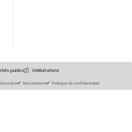
chés publics
Délibérations
Glossaire
Recrutement
Politique de confidentialité