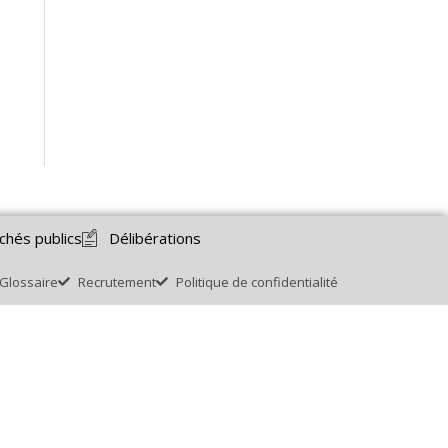
chés publics
Délibérations
Glossaire
Recrutement
Politique de confidentialité