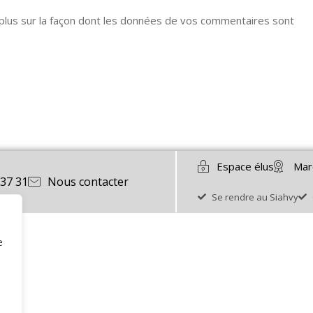
 plus sur la façon dont les données de vos commentaires sont
Espace élus
Mar
 37 31
Nous contacter
Se rendre au Siahvy
e