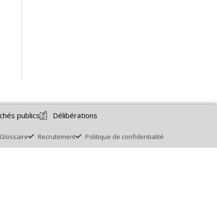
chés publics
Délibérations
Glossaire
Recrutement
Politique de confidentialité