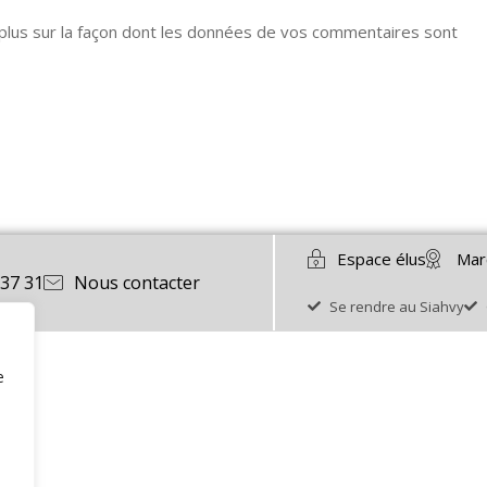
 plus sur la façon dont les données de vos commentaires sont
Espace élus
Mar
 37 31
Nous contacter
Se rendre au Siahvy
e