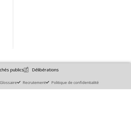
chés publics
Délibérations
Glossaire
Recrutement
Politique de confidentialité