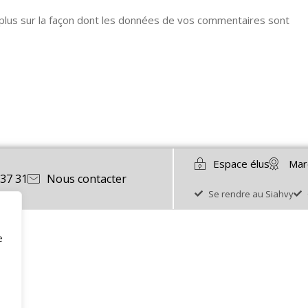
 plus sur la façon dont les données de vos commentaires sont
Espace élus
Mar
 37 31
Nous contacter
Se rendre au Siahvy
e