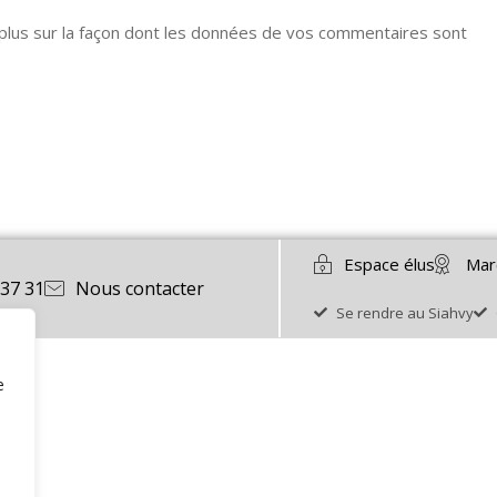
 plus sur la façon dont les données de vos commentaires sont
Espace élus
Mar
 37 31
Nous contacter
Se rendre au Siahvy
e