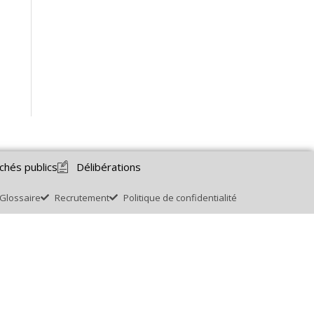
chés publics
Délibérations
Glossaire
Recrutement
Politique de confidentialité