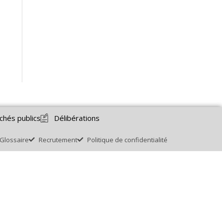
chés publics
Délibérations
Glossaire
Recrutement
Politique de confidentialité