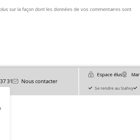
 plus sur la façon dont les données de vos commentaires sont
Espace élus
Mar
 37 31
Nous contacter
Se rendre au Siahvy
e