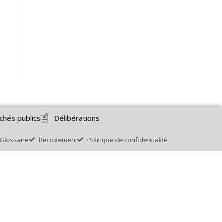
chés publics
Délibérations
Glossaire
Recrutement
Politique de confidentialité