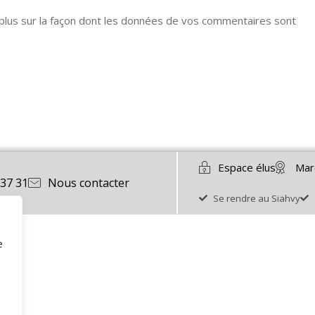
 plus sur la façon dont les données de vos commentaires sont
Espace élus
Mar
 37 31
Nous contacter
Se rendre au Siahvy
e