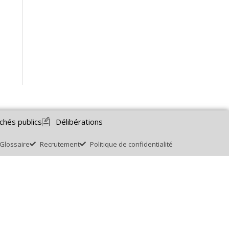
chés publics
Délibérations
Glossaire
Recrutement
Politique de confidentialité