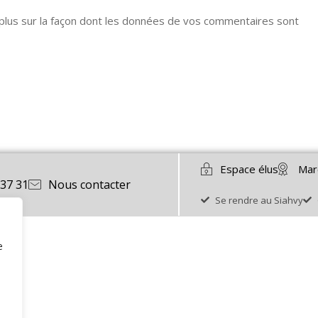
 plus sur la façon dont les données de vos commentaires sont
Espace élus
Mar
 37 31
Nous contacter
Se rendre au Siahvy
e