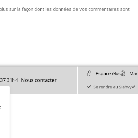
 plus sur la façon dont les données de vos commentaires sont
Espace élus
Mar
 37 31
Nous contacter
Se rendre au Siahvy
e