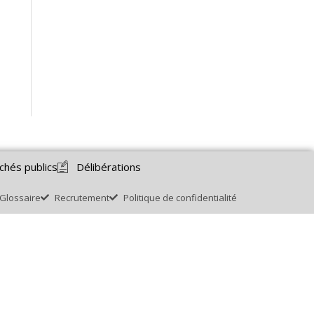
chés publics
Délibérations
Glossaire
Recrutement
Politique de confidentialité