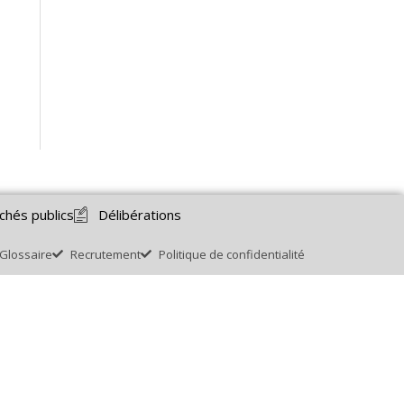
chés publics
Délibérations
Glossaire
Recrutement
Politique de confidentialité