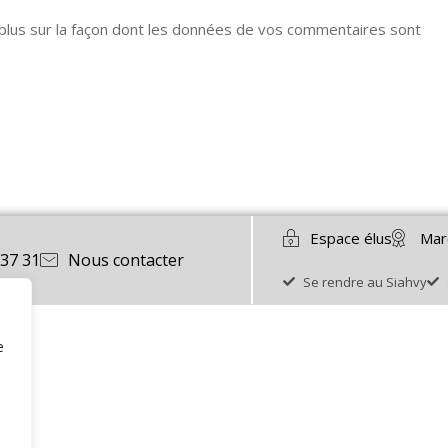
 plus sur la façon dont les données de vos commentaires sont
Espace élus
Mar
 37 31
Nous contacter
Se rendre au Siahvy
e