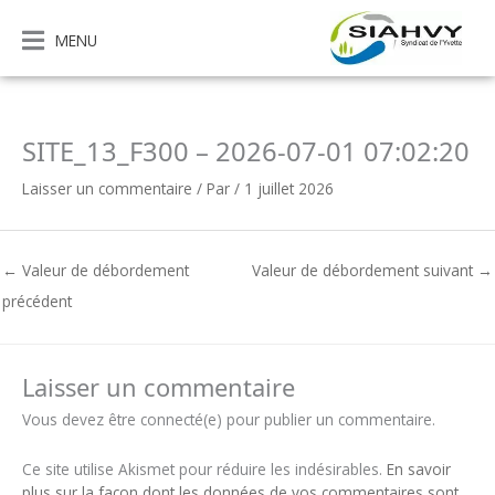
Aller
au
MENU
contenu
SITE_13_F300 – 2026-07-01 07:02:20
Laisser un commentaire
/ Par
/
1 juillet 2026
←
Valeur de débordement
Valeur de débordement suivant
→
précédent
Laisser un commentaire
Vous devez être connecté(e) pour publier un commentaire.
Ce site utilise Akismet pour réduire les indésirables.
En savoir
plus sur la façon dont les données de vos commentaires sont