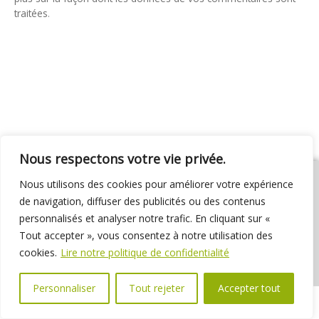
traitées
.
Nous respectons votre vie privée.
Nous utilisons des cookies pour améliorer votre expérience
de navigation, diffuser des publicités ou des contenus
personnalisés et analyser notre trafic. En cliquant sur «
01 69 31 72 10
01 69 31 37 31
Nous contacter
Tout accepter », vous consentez à notre utilisation des
Espace élus
Marchés publics
Délibérations
cookies.
Lire notre politique de confidentialité
Personnaliser
Tout rejeter
Accepter tout