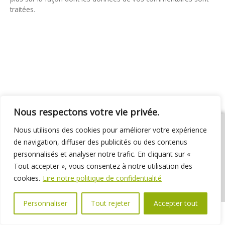
traitées
.
Nous respectons votre vie privée.
Nous utilisons des cookies pour améliorer votre expérience
de navigation, diffuser des publicités ou des contenus
personnalisés et analyser notre trafic. En cliquant sur «
01 69 31 72 10
01 69 31 37 31
Nous contacter
Tout accepter », vous consentez à notre utilisation des
Espace élus
Marchés publics
Délibérations
cookies.
Lire notre politique de confidentialité
Personnaliser
Tout rejeter
Accepter tout