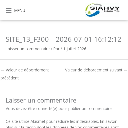
Aller
au
MENU
contenu
SITE_13_F300 – 2026-07-01 16:12:12
Laisser un commentaire
/ Par
/
1 juillet 2026
←
Valeur de débordement
Valeur de débordement suivant
→
précédent
Laisser un commentaire
Vous devez être connecté(e) pour publier un commentaire.
Ce site utilise Akismet pour réduire les indésirables.
En savoir
plus sur la façon dont les données de vos commentaires sont