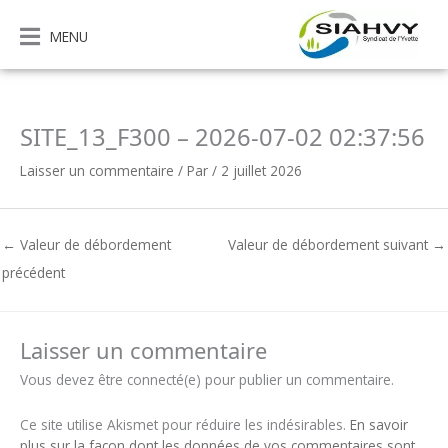
Aller
au
MENU
contenu
SITE_13_F300 – 2026-07-02 02:37:56
Laisser un commentaire
/ Par
/
2 juillet 2026
←
Valeur de débordement
Valeur de débordement suivant
→
précédent
Laisser un commentaire
Vous devez être connecté(e) pour publier un commentaire.
Ce site utilise Akismet pour réduire les indésirables.
En savoir
plus sur la façon dont les données de vos commentaires sont