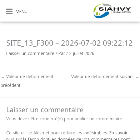
Aller
au
MENU
contenu
SITE_13_F300 – 2026-07-02 09:22:12
Laisser un commentaire
/ Par
/
2 juillet 2026
←
Valeur de débordement
Valeur de débordement suivant
→
précédent
Laisser un commentaire
Vous devez être connecté(e) pour publier un commentaire.
Ce site utilise Akismet pour réduire les indésirables.
En savoir
plus sur la façon dont les données de vos commentaires sont