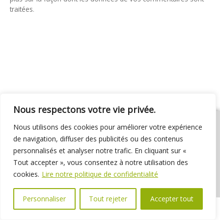
traitées
.
Nous respectons votre vie privée.
Nous utilisons des cookies pour améliorer votre expérience
de navigation, diffuser des publicités ou des contenus
personnalisés et analyser notre trafic. En cliquant sur «
01 69 31 72 10
01 69 31 37 31
Nous contacter
Tout accepter », vous consentez à notre utilisation des
Espace élus
Marchés publics
Délibérations
cookies.
Lire notre politique de confidentialité
Personnaliser
Tout rejeter
Accepter tout