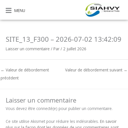
Aller
au
MENU
contenu
SITE_13_F300 – 2026-07-02 13:42:09
Laisser un commentaire
/ Par
/
2 juillet 2026
←
Valeur de débordement
Valeur de débordement suivant
→
précédent
Laisser un commentaire
Vous devez être connecté(e) pour publier un commentaire.
Ce site utilise Akismet pour réduire les indésirables.
En savoir
plus sur la façon dont les données de vos commentaires sont