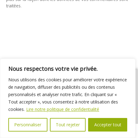
traitées
.
Nous respectons votre vie privée.
Nous utilisons des cookies pour améliorer votre expérience
de navigation, diffuser des publicités ou des contenus
personnalisés et analyser notre trafic. En cliquant sur «
01 69 31 72 10
01 69 31 37 31
Nous contacter
Tout accepter », vous consentez à notre utilisation des
Espace élus
Marchés publics
Délibérations
cookies.
Lire notre politique de confidentialité
Personnaliser
Tout rejeter
Accepter tout