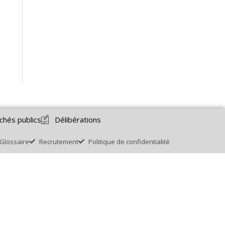
chés publics
Délibérations
Glossaire
Recrutement
Politique de confidentialité