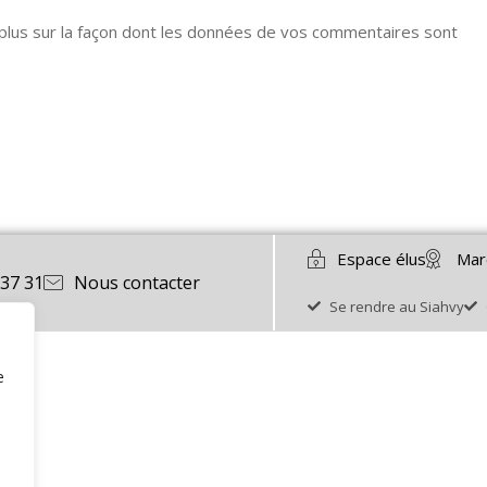
 plus sur la façon dont les données de vos commentaires sont
Espace élus
Mar
 37 31
Nous contacter
Se rendre au Siahvy
e