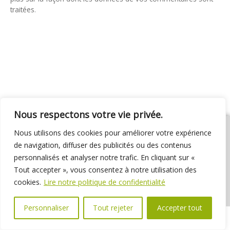
traitées
.
Nous respectons votre vie privée.
Nous utilisons des cookies pour améliorer votre expérience
de navigation, diffuser des publicités ou des contenus
personnalisés et analyser notre trafic. En cliquant sur «
01 69 31 72 10
01 69 31 37 31
Nous contacter
Tout accepter », vous consentez à notre utilisation des
Espace élus
Marchés publics
Délibérations
cookies.
Lire notre politique de confidentialité
Personnaliser
Tout rejeter
Accepter tout