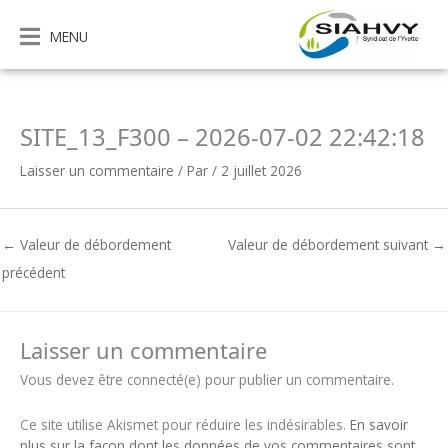
Aller
au
MENU
contenu
SITE_13_F300 – 2026-07-02 22:42:18
Laisser un commentaire
/ Par
/
2 juillet 2026
←
Valeur de débordement
Valeur de débordement suivant
→
précédent
Laisser un commentaire
Vous devez être connecté(e) pour publier un commentaire.
Ce site utilise Akismet pour réduire les indésirables.
En savoir
plus sur la façon dont les données de vos commentaires sont