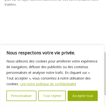
traitées
.
Nous respectons votre vie privée.
Nous utilisons des cookies pour améliorer votre expérience
de navigation, diffuser des publicités ou des contenus
personnalisés et analyser notre trafic. En cliquant sur «
01 69 31 72 10
01 69 31 37 31
Nous contacter
Tout accepter », vous consentez à notre utilisation des
Espace élus
Marchés publics
Délibérations
cookies.
Lire notre politique de confidentialité
Personnaliser
Tout rejeter
Accepter tout