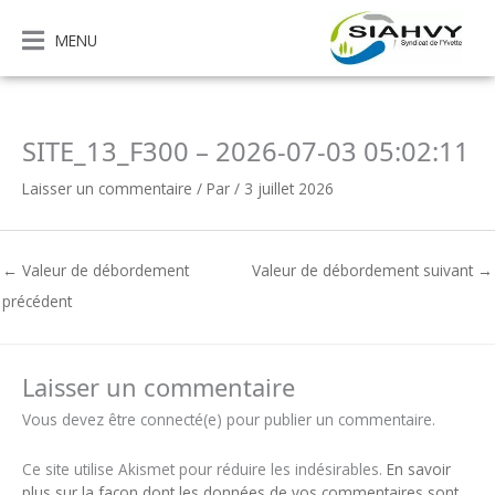
Aller
au
MENU
contenu
SITE_13_F300 – 2026-07-03 05:02:11
Laisser un commentaire
/ Par
/
3 juillet 2026
←
Valeur de débordement
Valeur de débordement suivant
→
précédent
Laisser un commentaire
Vous devez être connecté(e) pour publier un commentaire.
Ce site utilise Akismet pour réduire les indésirables.
En savoir
plus sur la façon dont les données de vos commentaires sont