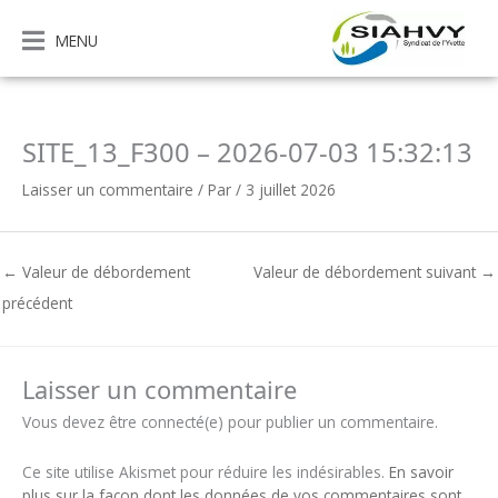
Aller
au
MENU
contenu
SITE_13_F300 – 2026-07-03 15:32:13
Laisser un commentaire
/ Par
/
3 juillet 2026
←
Valeur de débordement
Valeur de débordement suivant
→
précédent
Laisser un commentaire
Vous devez être connecté(e) pour publier un commentaire.
Ce site utilise Akismet pour réduire les indésirables.
En savoir
plus sur la façon dont les données de vos commentaires sont