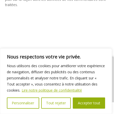
traitées
.
Nous respectons votre vie privée.
Nous utilisons des cookies pour améliorer votre expérience
de navigation, diffuser des publicités ou des contenus
personnalisés et analyser notre trafic. En cliquant sur «
01 69 31 72 10
01 69 31 37 31
Nous contacter
Tout accepter », vous consentez à notre utilisation des
Espace élus
Marchés publics
Délibérations
cookies.
Lire notre politique de confidentialité
Personnaliser
Tout rejeter
Accepter tout