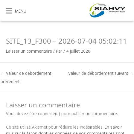
Aller
au
MENU
contenu
SITE_13_F300 – 2026-07-04 05:02:11
Laisser un commentaire
/ Par
/
4 juillet 2026
←
Valeur de débordement
Valeur de débordement suivant
→
précédent
Laisser un commentaire
Vous devez être connecté(e) pour publier un commentaire.
Ce site utilise Akismet pour réduire les indésirables.
En savoir
plus sur la façon dont les données de vos commentaires sont