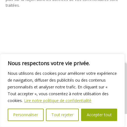
traitées
.
Nous respectons votre vie privée.
Nous utilisons des cookies pour améliorer votre expérience
de navigation, diffuser des publicités ou des contenus
personnalisés et analyser notre trafic. En cliquant sur «
01 69 31 72 10
01 69 31 37 31
Nous contacter
Tout accepter », vous consentez à notre utilisation des
Espace élus
Marchés publics
Délibérations
cookies.
Lire notre politique de confidentialité
Personnaliser
Tout rejeter
Accepter tout