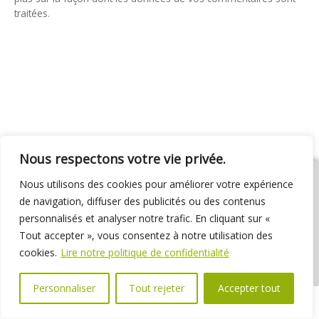
traitées
.
Nous respectons votre vie privée.
Nous utilisons des cookies pour améliorer votre expérience
de navigation, diffuser des publicités ou des contenus
personnalisés et analyser notre trafic. En cliquant sur «
01 69 31 72 10
01 69 31 37 31
Nous contacter
Tout accepter », vous consentez à notre utilisation des
Espace élus
Marchés publics
Délibérations
cookies.
Lire notre politique de confidentialité
Personnaliser
Tout rejeter
Accepter tout