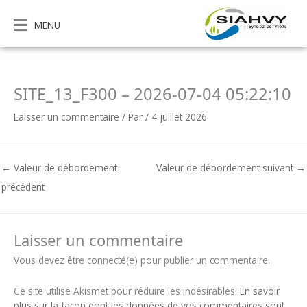
Aller
au
MENU
contenu
SITE_13_F300 – 2026-07-04 05:22:10
Laisser un commentaire
/ Par
/
4 juillet 2026
←
Valeur de débordement
Valeur de débordement suivant
→
précédent
Laisser un commentaire
Vous devez être connecté(e) pour publier un commentaire.
Ce site utilise Akismet pour réduire les indésirables.
En savoir
plus sur la façon dont les données de vos commentaires sont