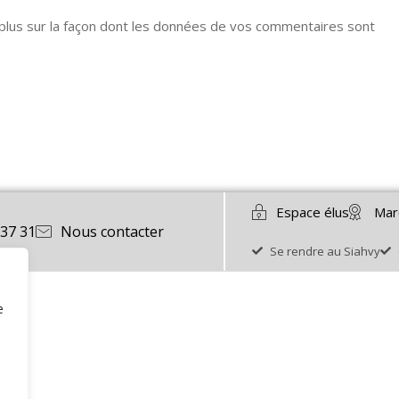
 plus sur la façon dont les données de vos commentaires sont
Espace élus
Mar
 37 31
Nous contacter
Se rendre au Siahvy
e