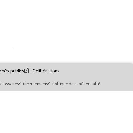
chés publics
Délibérations
Glossaire
Recrutement
Politique de confidentialité