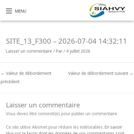
Aller
au
MENU
contenu
SITE_13_F300 – 2026-07-04 14:32:11
Laisser un commentaire
/ Par
/
4 juillet 2026
←
Valeur de débordement
Valeur de débordement suivant
→
précédent
Laisser un commentaire
Vous devez être connecté(e) pour publier un commentaire.
Ce site utilise Akismet pour réduire les indésirables.
En savoir
plus sur la façon dont les données de vos commentaires sont