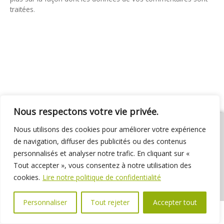
traitées
.
Nous respectons votre vie privée.
Nous utilisons des cookies pour améliorer votre expérience
de navigation, diffuser des publicités ou des contenus
personnalisés et analyser notre trafic. En cliquant sur «
01 69 31 72 10
01 69 31 37 31
Nous contacter
Tout accepter », vous consentez à notre utilisation des
Espace élus
Marchés publics
Délibérations
cookies.
Lire notre politique de confidentialité
Personnaliser
Tout rejeter
Accepter tout