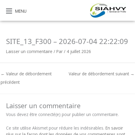
Aller
au
MENU
contenu
SITE_13_F300 – 2026-07-04 22:22:09
Laisser un commentaire
/ Par
/
4 juillet 2026
←
Valeur de débordement
Valeur de débordement suivant
→
précédent
Laisser un commentaire
Vous devez être connecté(e) pour publier un commentaire.
Ce site utilise Akismet pour réduire les indésirables.
En savoir
plus sur la façon dont les données de vos commentaires sont