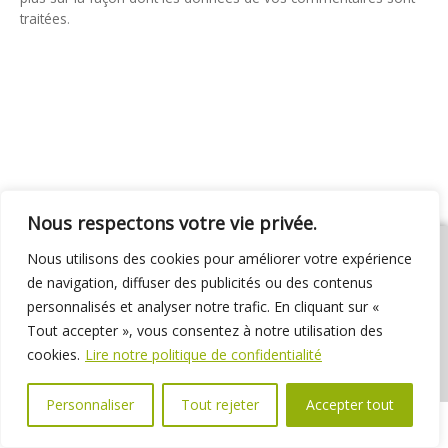
traitées
.
Nous respectons votre vie privée.
Nous utilisons des cookies pour améliorer votre expérience
de navigation, diffuser des publicités ou des contenus
personnalisés et analyser notre trafic. En cliquant sur «
01 69 31 72 10
01 69 31 37 31
Nous contacter
Tout accepter », vous consentez à notre utilisation des
Espace élus
Marchés publics
Délibérations
cookies.
Lire notre politique de confidentialité
Personnaliser
Tout rejeter
Accepter tout