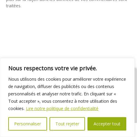
traitées
.
Nous respectons votre vie privée.
Nous utilisons des cookies pour améliorer votre expérience
de navigation, diffuser des publicités ou des contenus
personnalisés et analyser notre trafic. En cliquant sur «
01 69 31 72 10
01 69 31 37 31
Nous contacter
Tout accepter », vous consentez à notre utilisation des
Espace élus
Marchés publics
Délibérations
cookies.
Lire notre politique de confidentialité
Personnaliser
Tout rejeter
Accepter tout