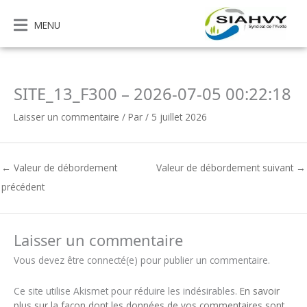
Aller
au
MENU
contenu
SITE_13_F300 – 2026-07-05 00:22:18
Laisser un commentaire
/ Par
/
5 juillet 2026
←
Valeur de débordement
Valeur de débordement suivant
→
précédent
Laisser un commentaire
Vous devez être connecté(e) pour publier un commentaire.
Ce site utilise Akismet pour réduire les indésirables.
En savoir
plus sur la façon dont les données de vos commentaires sont