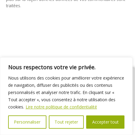
traitées
.
Nous respectons votre vie privée.
Nous utilisons des cookies pour améliorer votre expérience
de navigation, diffuser des publicités ou des contenus
personnalisés et analyser notre trafic. En cliquant sur «
01 69 31 72 10
01 69 31 37 31
Nous contacter
Tout accepter », vous consentez à notre utilisation des
Espace élus
Marchés publics
Délibérations
cookies.
Lire notre politique de confidentialité
Personnaliser
Tout rejeter
Accepter tout