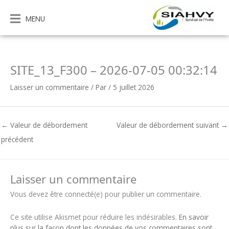
Aller
au
MENU
contenu
SITE_13_F300 – 2026-07-05 00:32:14
Laisser un commentaire
/ Par
/
5 juillet 2026
←
Valeur de débordement
Valeur de débordement suivant
→
précédent
Laisser un commentaire
Vous devez être connecté(e) pour publier un commentaire.
Ce site utilise Akismet pour réduire les indésirables.
En savoir
plus sur la façon dont les données de vos commentaires sont