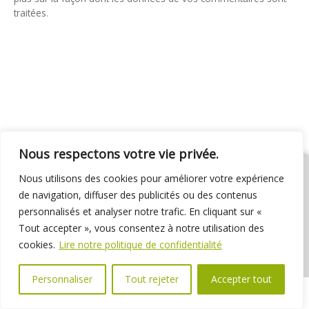
traitées
.
Nous respectons votre vie privée.
Nous utilisons des cookies pour améliorer votre expérience
de navigation, diffuser des publicités ou des contenus
personnalisés et analyser notre trafic. En cliquant sur «
01 69 31 72 10
01 69 31 37 31
Nous contacter
Tout accepter », vous consentez à notre utilisation des
Espace élus
Marchés publics
Délibérations
cookies.
Lire notre politique de confidentialité
Personnaliser
Tout rejeter
Accepter tout