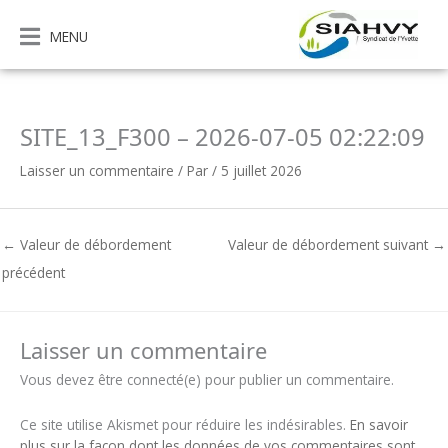
Aller
au
MENU
contenu
SITE_13_F300 – 2026-07-05 02:22:09
Laisser un commentaire
/ Par
/
5 juillet 2026
←
Valeur de débordement
Valeur de débordement suivant
→
précédent
Laisser un commentaire
Vous devez être connecté(e) pour publier un commentaire.
Ce site utilise Akismet pour réduire les indésirables.
En savoir
plus sur la façon dont les données de vos commentaires sont