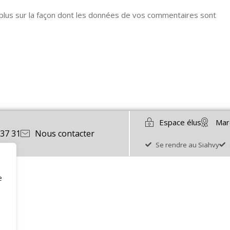
 plus sur la façon dont les données de vos commentaires sont
Espace élus
Mar
 37 31
Nous contacter
Se rendre au Siahvy
e