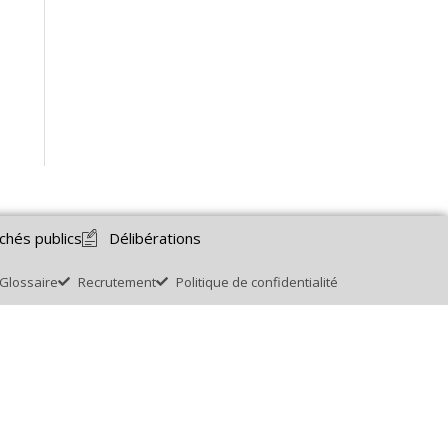
chés publics
Délibérations
Glossaire
Recrutement
Politique de confidentialité