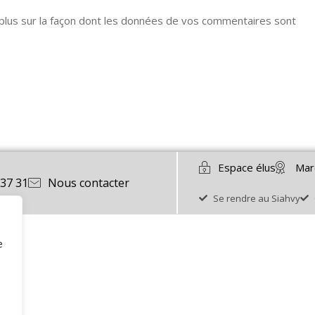
 plus sur la façon dont les données de vos commentaires sont
Espace élus
Mar
 37 31
Nous contacter
Se rendre au Siahvy
e