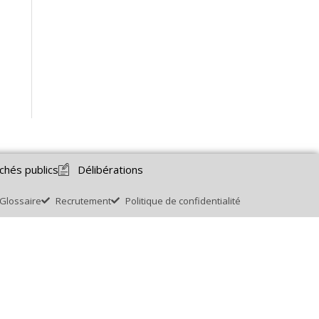
chés publics
Délibérations
Glossaire
Recrutement
Politique de confidentialité